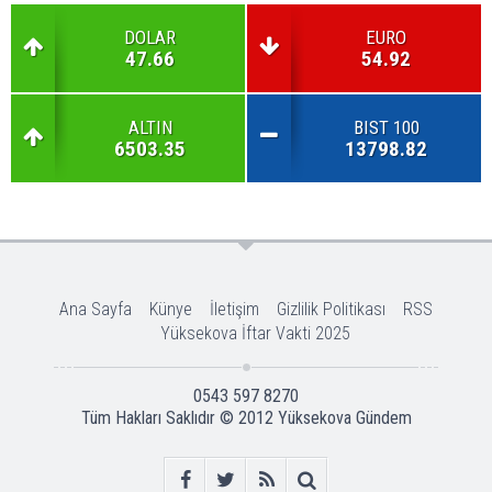
DOLAR
EURO
47.66
54.92
ALTIN
BIST 100
6503.35
13798.82
Ana Sayfa
Künye
İletişim
Gizlilik Politikası
RSS
Yüksekova İftar Vakti 2025
0543 597 8270
Tüm Hakları Saklıdır © 2012
Yüksekova Gündem