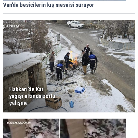
Van'da besicilerin kış mesaisi sürüyor
Hakkari'de Kar
yağışı altında zorlu
çalışma