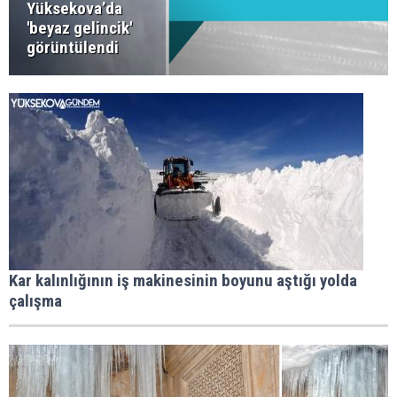
Yüksekova’da
'beyaz gelincik'
görüntülendi
Kar kalınlığının iş makinesinin boyunu aştığı yolda
çalışma