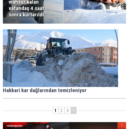
mahsur kalan
vatandaş 4 saat
sonra kurtarıldı
Hakkari kar dağlarından temizleniyor
1
2
3