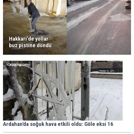
Hakkari’de yollar
buz pistine döndü
Ardahan'da soğuk hava etkili oldu: Göle eksi 16