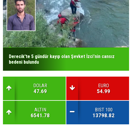
Derecik'te 5 gündür kayıp olan Şevket İzci'nin cansız
bedeni bulundu
DOLAR
EURO
47.69
54.99
ALTIN
BIST 100
6541.78
13798.82