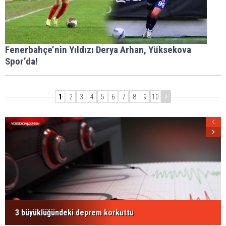
Fenerbahçe’nin Yıldızı Derya Arhan, Yüksekova
Spor’da!
1
2
3
4
5
6
7
8
9
10
3 büyüklüğündeki deprem korkuttu