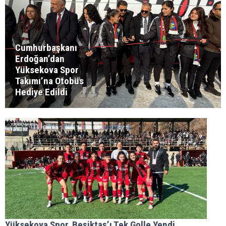
Cumhurbaşkanı
Erdoğan’dan
Yüksekova Spor
Takımı’na Otobüs
Hediye Edildi
Yüksekova Spor, Beşiktaş’ı Tek Golle Yendi