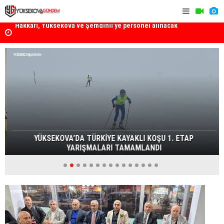
k
Yüksekova Ziraat Odası'ndan Yangınlara Karşı Duyarlılık
Yüksekova'
Çağrısı
YÜKSEKOVA’DA TÜRKİYE KAYAKLI KOŞU 1. ETAP
YARIŞMALARI TAMAMLANDI