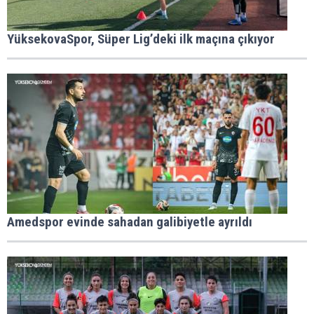
YüksekovaSpor, Süper Lig’deki ilk maçına çıkıyor
Amedspor evinde sahadan galibiyetle ayrıldı