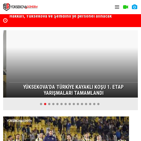
k
Yüksekova Ziraat Odası'ndan Yangınlara Karşı Duyarlılık
Yüksekova'
Çağrısı
YÜKSEKOVA’DA TÜRKİYE KAYAKLI KOŞU 1. ETAP
YARIŞMALARI TAMAMLANDI