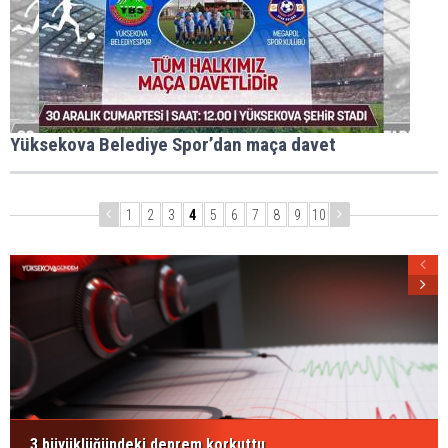
Yüksekova Belediye Spor’dan maça davet
1
2
3
4
5
6
7
8
9
10
3 büyüklüğündeki deprem korkuttu