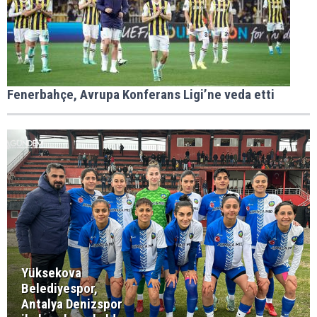
Fenerbahçe, Avrupa Konferans Ligi’ne veda etti
Yüksekova
Belediyespor,
Antalya Denizspor