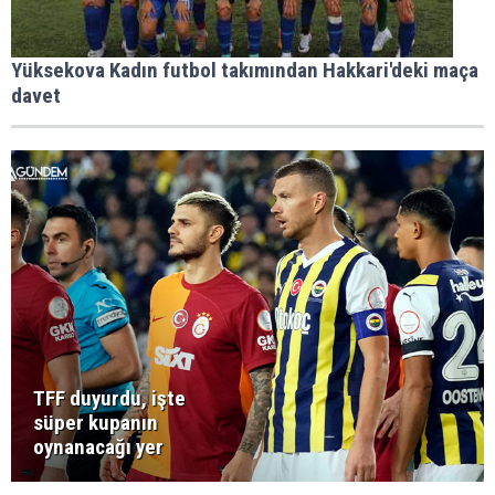
Yüksekova Kadın futbol takımından Hakkari'deki maça
davet
TFF duyurdu, işte
süper kupanın
oynanacağı yer