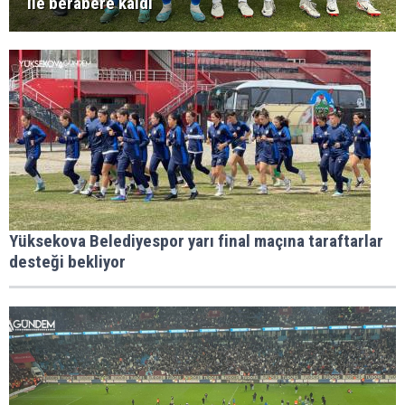
ile berabere kaldı
Yüksekova Belediyespor yarı final maçına taraftarlar
desteği bekliyor