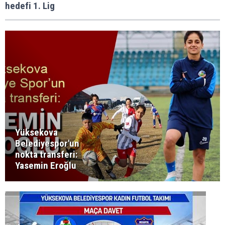
hedefi 1. Lig
Yüksekova
Belediyespor'un
nokta transferi:
Yasemin Eroğlu