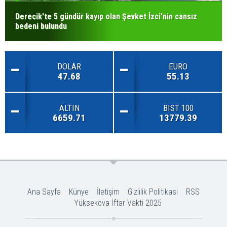
Derecik'te 5 gündür kayıp olan Şevket İzci'nin cansız
bedeni bulundu
DOLAR
EURO
47.68
55.13
ALTIN
BIST 100
6659.71
13779.39
Ana Sayfa
Künye
İletişim
Gizlilik Politikası
RSS
Yüksekova İftar Vakti 2025