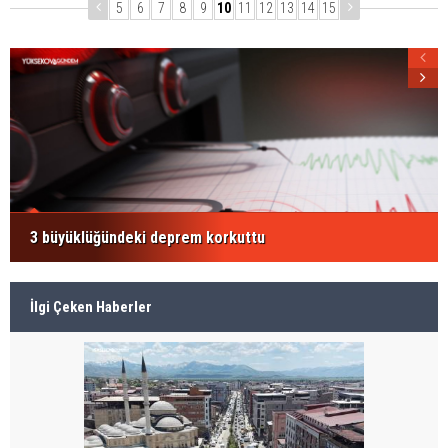
5
6
7
8
9
10
11
12
13
14
15
3 büyüklüğündeki deprem korkuttu
İlgi Çeken Haberler