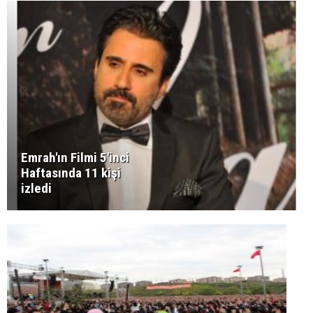
Emrah'ın Filmi 5'inci
Haftasında 11 kişi
izledi