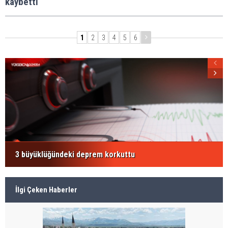
kaybetti
1
2
3
4
5
6
3 büyüklüğündeki deprem korkuttu
İlgi Çeken Haberler