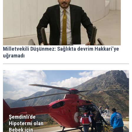
Milletvekili Düşünmez: Sağlıkta devrim Hakkari’ye
uğramadı
Şemdinli'de
Hipotermi olan
Bebek için