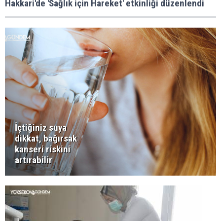
Hakkari'de 'Sağlık için Hareket' etkinliği düzenlendi
İçtiğiniz suya
dikkat, bağırsak
kanseri riskini
artırabilir