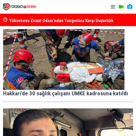
k
Yüksekova Ziraat Odası'ndan Yangınlara Karşı Duyarlılık
Yüksekova'
Çağrısı
Hakkari'de 30 sağlık çalışanı UMKE kadrosuna katıldı