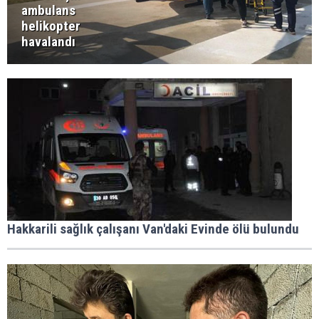
ambulans
helikopter
havalandı
Hakkarili sağlık çalışanı Van'daki Evinde ölü bulundu