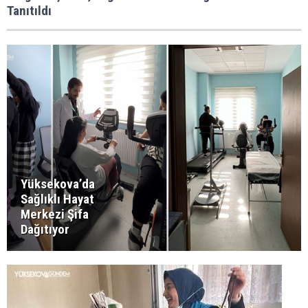
Tanıtıldı
Yüksekova’da
Sağlıklı Hayat
Merkezi Şifa
Dağıtıyor