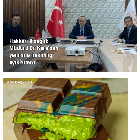
Hakkari İl sağlık
Müdürü Dr. Kara’dan
yeni aile hekimliği
açıklaması