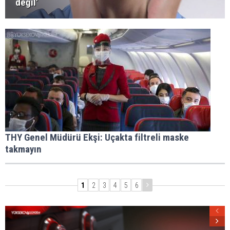
değil'
THY Genel Müdürü Ekşi: Uçakta filtreli maske
takmayın
1
2
3
4
5
6