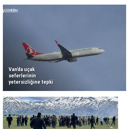
Van'da uçak
seferlerinin
yetersizliğine tepki