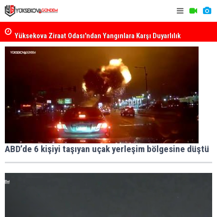
k
Yüksekova Ziraat Odası'ndan Yangınlara Karşı Duyarlılık
Yüksekova'
Çağrısı
ABD’de 6 kişiyi taşıyan uçak yerleşim bölgesine düştü