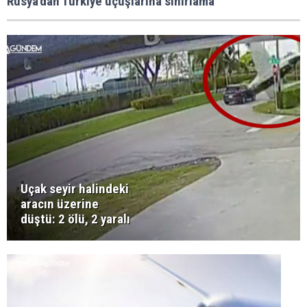
Rusya'dan Türkiye uçuşlarına sınırlama
Uçak seyir halindeki
aracın üzerine
düştü: 2 ölü, 2 yaralı