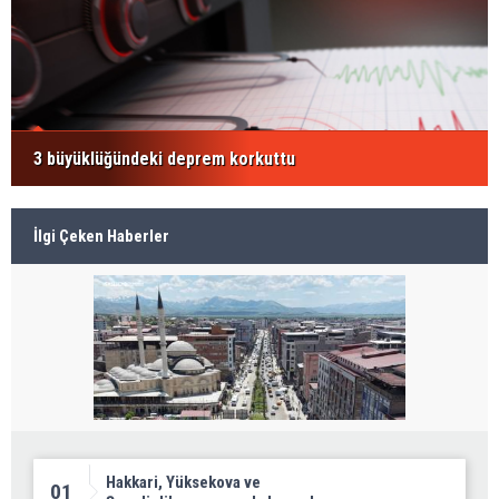
3 büyüklüğündeki deprem korkuttu
İlgi Çeken Haberler
Hakkari, Yüksekova ve
01