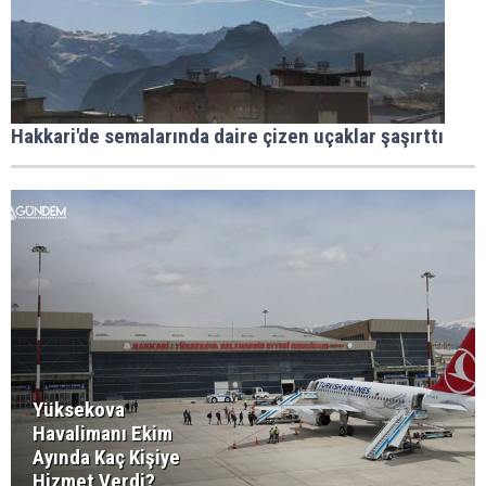
Hakkari'de semalarında daire çizen uçaklar şaşırttı
Yüksekova
Havalimanı Ekim
Ayında Kaç Kişiye
Hizmet Verdi?