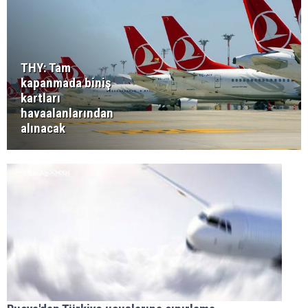
THY: Tam
kapanmada biniş
kartları
havaalanlarından
alınacak