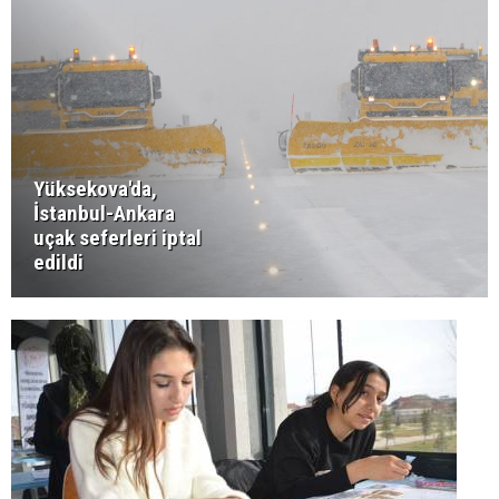
Yüksekova'da,
İstanbul-Ankara
uçak seferleri iptal
edildi