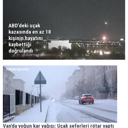
ABD’deki uçak
kazasında en az 18
kişinin hayatını
kaybettiği
doğrulandı
Van'da yoğun kar yağışı: Uçak seferleri rötar yaptı