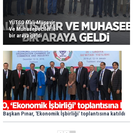
YÜTSO Mali Müşavir
Ve Muhasebecilerle
bir araya geldi
Başkan Pınar, 'Ekonomik İşbirliği' toplantısına katıldı