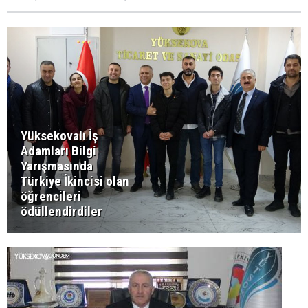
Yüksekovalı İş
Adamları Bilgi
Yarışmasında
Türkiye İkincisi olan
öğrencileri
ödüllendirdiler