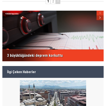
1
2
3 büyüklüğündeki deprem korkuttu
İlgi Çeken Haberler