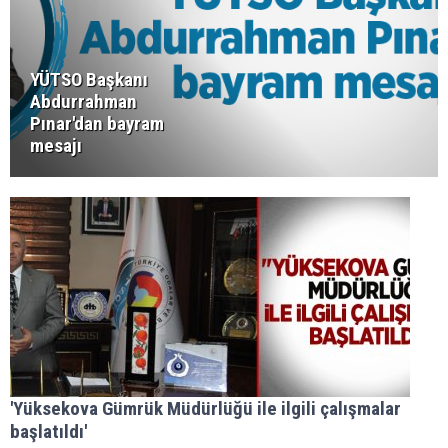
YÜTSO Başkanı
Abdurrahman
Pınar'dan bayram
mesajı
'Yüksekova Gümrük Müdürlüğü ile ilgili çalışmalar
başlatıldı'